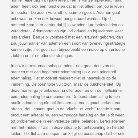
adem heeft ook een functie en dat is niet alleen om jou in leven
te houden. De adem verbindt lichaam en geest. Ademen gaat
onbewust en kan ook bewust aangestuurd worden. Op dit
moment kom je er achter dat jij jouw adem kan beïnvloeden en
veranderen. Adempatronen zijn individueel en bij iedereen weer
iets anders. Ben je bijvoorbeeld met een “trauma” geboren, dan
zou jouw manier van ademen een soort van overlevingsstrategie
kunnen zijn. Het geeft dan bijvoorbeeld een risico op chronische
ziekten en of emotionele storingen.
In onze (stress)maatschappij ademt een groot deel van de
mensen met een hoge borstademhaling i.p.v. een middenrif
ademhaling. Het middenrif reageert niet of nauwelijks op de
inademing. De borstholte vult zich, maar de buikholte niet. Op
deze manier ga je onbewust sneller ademen om de inefficiënte
borstademhaling te compenseren. De borstademhaling is een
snelle ademhaling die het lichaam als een signaal herkent van
stress. Het lichaam gaat in de “vlucht- of vecht” reactie staan,
produceert adrenaline, een verhoogde hartslag en dat leidt weer
tot problemen die in een vicieuze cirkel belanden. Leren ademen
met het middenrif zal in deze situatie tot ontspanning en herstel
leiden. Het lichaam ontspant en krijgt de boodschap dat het sein