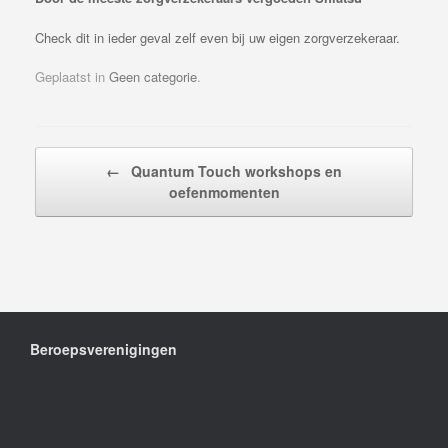
Check dit in ieder geval zelf even bij uw eigen zorgverzekeraar.
Geplaatst in
Geen categorie
.
Bericht navigatie
←
Quantum Touch workshops en
oefenmomenten
Beroepsverenigingen